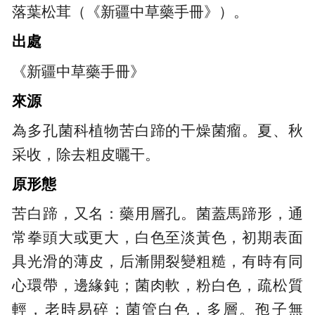
落葉松茸（《新疆中草藥手冊》）。
出處
《新疆中草藥手冊》
來源
為多孔菌科植物苦白蹄的干燥菌瘤。夏、秋
采收，除去粗皮曬干。
原形態
苦白蹄，又名：藥用層孔。菌蓋馬蹄形，通
常拳頭大或更大，白色至淡黃色，初期表面
具光滑的薄皮，后漸開裂變粗糙，有時有同
心環帶，邊緣鈍；菌肉軟，粉白色，疏松質
輕，老時易碎；菌管白色，多層。孢子無