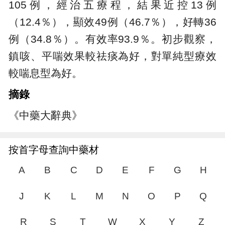
105例，經治五療程，結果近控13例
（12.4％），顯效49例（46.7％），好轉36
例（34.8％）。有效率93.9％。初步觀察，
鎮咳、平喘效果較祛痰為好，對單純型療效
較喘息型為好。
摘錄
《中藥大辭典》
按首字母查詢中藥材
A
B
C
D
E
F
G
H
J
K
L
M
N
O
P
Q
R
S
T
W
X
Y
Z