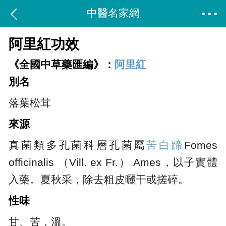
中醫名家網
阿里紅功效
《全國中草藥匯編》：
阿里紅
別名
落葉松茸
來源
真菌類多孔菌科層孔菌屬
苦白蹄
Fomes
officinalis （Vill. ex Fr.） Ames，以子實體
入藥。夏秋采，除去粗皮曬干或搓碎。
性味
甘、苦，溫。