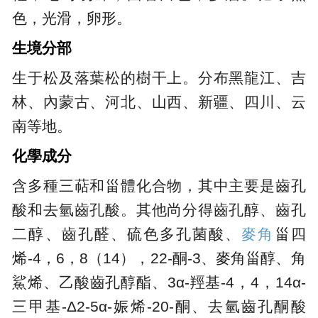
色，光滑，卵形。
生境分部
生于松及落葉松的樹干上。分布黑龍江、吉
林、內蒙古、河北、山西、新疆、四川、云
南等地。
化學成分
含多種三萜和甾體化合物，其中主要是齒孔
酸和去氫齒孔酸。其他尚分得齒孔醇、齒孔
二醇、齒孔醛、硫色多孔菌酸、
麥角
甾四
烯-4，6，8（14），22-酮-3、麥角甾醇、角
鯊烯、乙酸齒孔醇酯、3α-羥基-4，4，14α-
三甲基-Δ2-5α-娠烯-20-酮、去氫齒孔酮酸