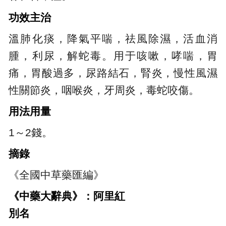
功效主治
溫肺化痰，降氣平喘，祛風除濕，活血消
腫，利尿，解蛇毒。用于咳嗽，哮喘，胃
痛，胃酸過多，尿路結石，腎炎，慢性風濕
性關節炎，咽喉炎，牙周炎，毒蛇咬傷。
用法用量
1～2錢。
摘錄
《全國中草藥匯編》
《中藥大辭典》：阿里紅
別名