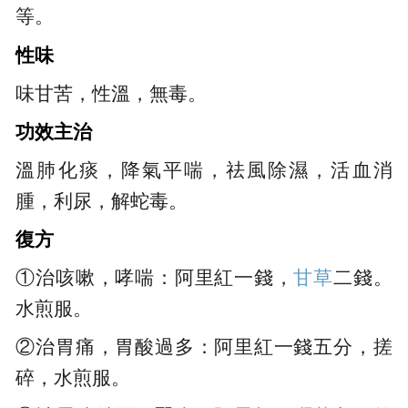
等。
性味
味甘苦，性溫，無毒。
功效主治
溫肺化痰，降氣平喘，祛風除濕，活血消
腫，利尿，解蛇毒。
復方
①治咳嗽，哮喘：阿里紅一錢，
甘草
二錢。
水煎服。
②治胃痛，胃酸過多：阿里紅一錢五分，搓
碎，水煎服。