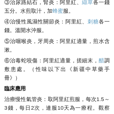
③治尿路結石，腎炎：阿里紅、
纈草
各一錢
五分。水煎取汁，加
蜂蜜
服。
④治慢性風濕性關節炎：阿里紅、
刺糖
各一
錢。溫開水沖服。
⑤治咽喉炎，牙周炎：阿里紅適量，煎水含
漱。
⑥治毒蛇咬傷：阿里紅適量，搓細末，
醋
調
敷患處。（性味以下出《新疆中草藥手
冊》）
臨床應用
治療慢性氣管炎：取阿里紅煎服，每次1.5～
3錢，每日2次，連服10天為一療程。觀察