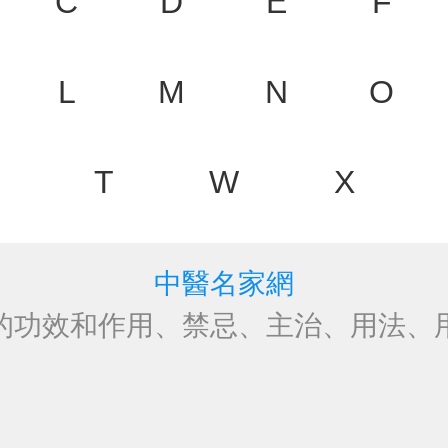
C
D
E
F
L
M
N
O
T
W
X
中醫名家網
的功效和作用、禁忌、主治、用法、