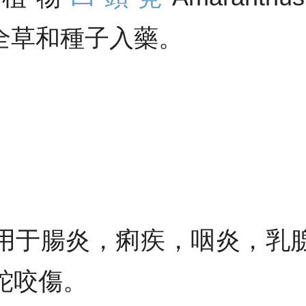
，以全草和種子入藥。
。
用于腸炎，痢疾，咽炎，乳
蛇咬傷。