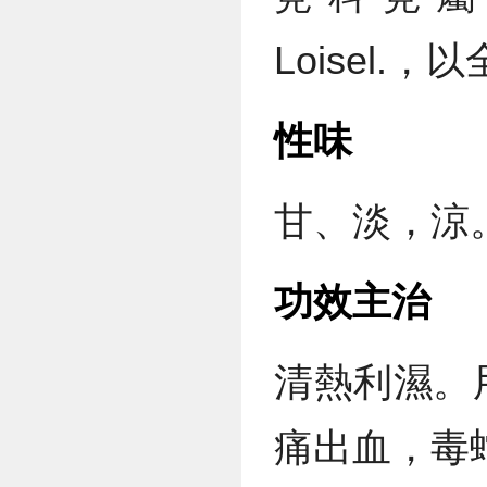
Loisel.
性味
甘、淡，涼
功效主治
清熱利濕。
痛出血，毒