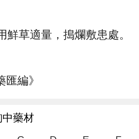
外用鮮草適量，搗爛敷患處。
藥匯編》
詢中藥材