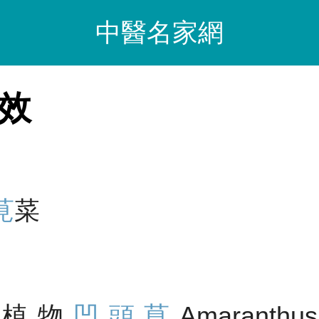
中醫名家網
效
莧
菜
屬植物
凹頭莧
Amaranthu