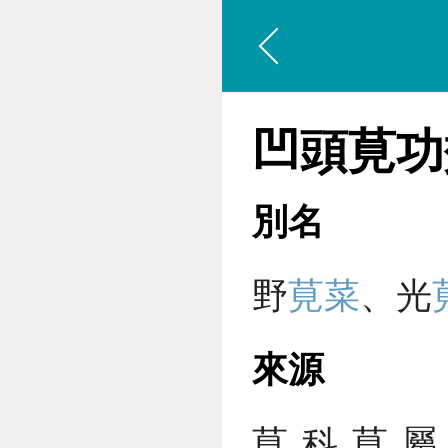
凹頭莧功
別名
野
莧菜
、光
來源
莧科莧