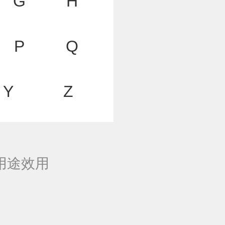
G
H
P
Q
Y
Z
用途效用