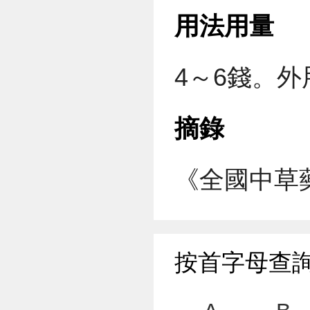
用法用量
4～6錢。
摘錄
《全國中草
按首字母查