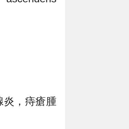
腺炎，痔瘡腫