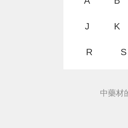
A
B
J
K
R
S
中藥材