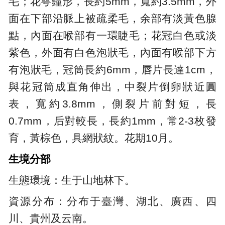
毛；花萼鐘形，長約5mm，寬約3.5mm，外
面在下部沿脈上被疏柔毛，余部有淡黃色腺
點，內面在喉部有一環睫毛；花冠白色或淡
紫色，外面有白色泡狀毛，內面有喉部下方
有泡狀毛，冠筒長約6mm，唇片長達1cm，
與花冠筒成直角伸出，中裂片倒卵狀近圓
表，寬約3.8mm，側裂片前對短，長
0.7mm，后對較長，長約1mm，常2-3枚發
育，黃棕色，具網狀紋。花期10月。
生境分部
生態環境：生于山地林下。
資源分布：分布于臺灣、湖北、廣西、四
川、貴州及云南。