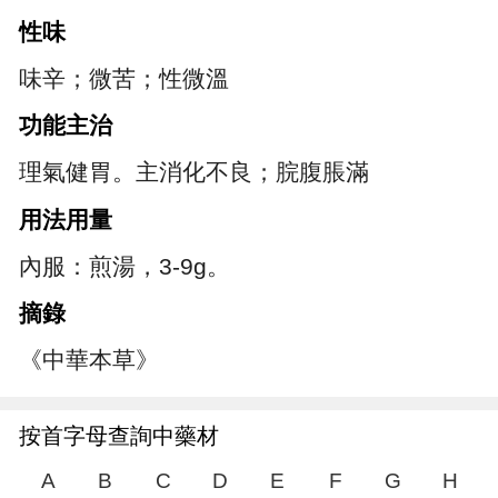
性味
味辛；微苦；性微溫
功能主治
理氣健胃。主消化不良；脘腹脹滿
用法用量
內服：煎湯，3-9g。
摘錄
《中華本草》
按首字母查詢中藥材
A
B
C
D
E
F
G
H