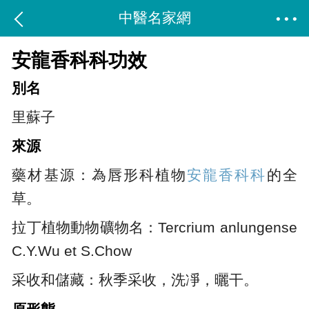
中醫名家網
安龍香科科功效
別名
里蘇子
來源
藥材基源：為唇形科植物
安龍香科科
的全
草。
拉丁植物動物礦物名：Tercrium anlungense
C.Y.Wu et S.Chow
采收和儲藏：秋季采收，洗凈，曬干。