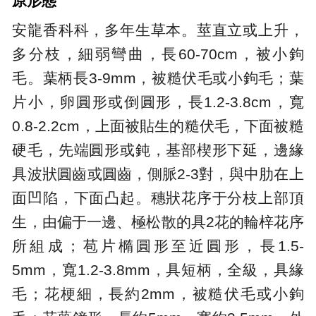
原形態
安龍香科科，多年生草本。莖直立或上升，
多分枝，細弱彎曲，長60-70cm，被小鉤
毛。葉柄長3-9mm，被糙伏毛或小鉤毛；葉
片小，卵圓形或倒圓形，長1.2-3.8cm，寬
0.8-2.2cm，上面被貼生的糙伏毛，下面被糙
硬毛，先端圓形或鈍，基部楔形下延，邊緣
具波狀圓齒或圓齒，側脈2-3對，與中肋在上
面凹陷，下面凸起。穗狀花序于分枝上部頂
生，由偏于一邊、極松散的具2花的輪梓花序
所組成；苞片橢圓形至近圓形，長1.5-
5mm，寬1.2-3.8mm，具短柄，全級，具緣
毛；花梗細，長約2mm，被糙伏毛或小鉤