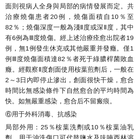
面則視病人全身與局部的病情發展而定。共
治療燒傷患者20例，燒傷面積自10％至
82％；燒傷深度一般為淺Ⅱ度或深Ⅱ度，其中
有6例為Ⅲ度燒傷。經上述治療痊愈出院者19
例，無1例發生休克或其他嚴重并發癥。僅1
例Ⅲ度燒傷面積達82％者死于綠膿桿菌敗血
癥。經觀察Ⅱ度創面使用桉葉煎劑后，一般在
2～3日內即停止滲出，創面很快干燥，愈合
時間比無感染條件下自然愈合的平均時間為
快。如無嚴重感染，愈合后不留瘢痕。
⑥用于外科消毒、抗感染
局部外用：25％桉葉洗劑或10％桉葉油乳
劑，用于沖洗傷口可代替鹽水及呋喃西林溶