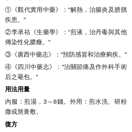
①《觀代實用中藥》："解熱，治腸炎及膀胱
疾患。"
②李承祜《生藥學》："煎液，治丹毒與其他
傳染性化膿癥。"
③《廣西中藥志》："預防感冒和治療痢疾。"
④《四川中藥志》："治關節痛及作外科手術
后之罨包。"
用法用量
內服：煎湯，3～8錢。外用：煎水洗、研粉
撒或熬膏敷。
復方