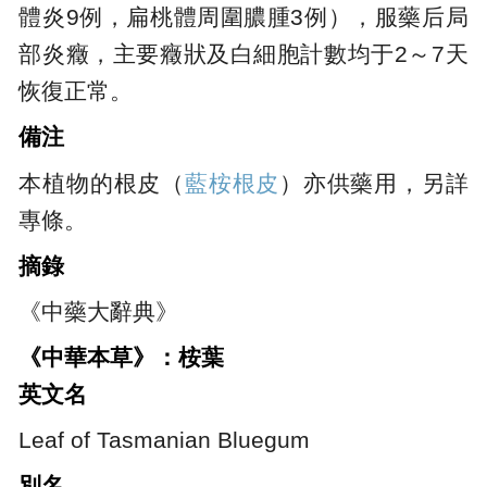
體炎9例，扁桃體周圍膿腫3例），服藥后局
部炎癥，主要癥狀及白細胞計數均于2～7天
恢復正常。
備注
本植物的根皮（
藍桉根皮
）亦供藥用，另詳
專條。
摘錄
《中藥大辭典》
《中華本草》：桉葉
英文名
Leaf of Tasmanian Bluegum
別名