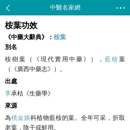
中醫名家網
桉葉功效
《中藥大辭典》：
桉葉
別名
桉樹葉（《現代實用中藥》），
藍桉
葉
（《廣西中藥志》）。
出處
李
承枯《生藥學》
來源
為
桃金娘
科植物藍桉的葉。全年可采，折取
老葉，陰干或鮮用。