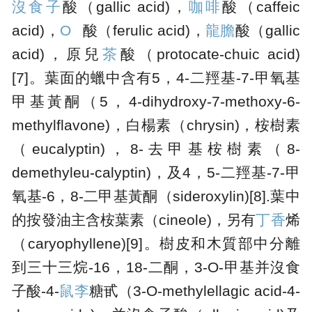
沒食子
酸（gallic acid)，
咖啡
酸（caffeic
acid)，
O
酸（ferulic acid)，
龍膽
酸（gallic
acid)，原兒
茶
酸（protocate-chuic acid)
[7]。葉面的蠟中含有5，4-二羥基-7-甲氧基
甲基黃酮（5，4-dihydroxy-7-methoxy-6-
methylflavone)，白楊素（chrysin)，桉樹素
（eucalyptin)，8-去甲基桉樹素（8-
demethyleu-calyptin)，及4，5-二羥基-7-甲
氧基-6，8-二甲基黃酮（sideroxylin)[8].葉中
的按發油主含桉葉素（cineole)，另有
丁香
烯
（caryophyllene)[9]。樹皮和木質部中分離
到三十三烷-16，18-二酮，3-O-甲基并沒食
子酸-4-
鼠李
糖甙（3-O-methylellagic acid-4-