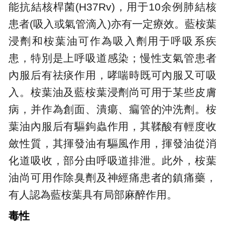
能抗結核桿菌(H37Rv)，用于10余例肺結核
患者(吸入或氣管滴入)亦有一定療效。藍桉葉
浸劑和桉葉油可作為吸入劑用于呼吸系疾
患，特別是上呼吸道感染；慢性支氣管患者
內服后有祛痰作用，哮喘時既可內服又可吸
入。桉葉油及藍桉葉浸劑尚可用于某些皮膚
病，并作為創面、潰瘍、瘺管的沖洗劑。桉
葉油內服后有驅鉤蟲作用，其鞣酸有輕度收
斂性質，其揮發油有驅風作用，揮發油從消
化道吸收，部分由呼吸道排泄。此外，桉葉
油尚可用作除臭劑及神經痛患者的鎮痛藥，
有人認為藍桉葉具有局部麻醉作用。
毒性