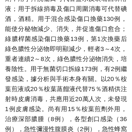
液；用于拆線捎毒及傷口周圍消毒可代替碘
酒，酒精。用于混合感染傷口換藥130例，
能使分秘物減少、消失，并促進傷口愈合；
綠膿桿菌感染傷口換藥13例，第1次換藥后
綠色膿性分泌物即明顯減少，輕者3～4次，
重者連續2～8次，綠色膿性分泌物消失，培
養陰性。用于無菌切口拆線173例，有2例繼
發感染，據分析與手術本身有關。以20％桉
葉煎液或20％桉葉蒸餾液代替75％酒精供注
射時皮膚消毒，共應用近20萬人次，未發現
1例皮膚感染。尚有用15％桉葉煎劑外用，
治療深部膿腫（8例），各型創口感染（36
例），急性彌漫性腹膜炎（2例），急性蜂窩