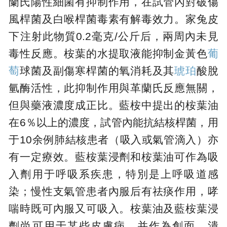
蘭氏陽性細菌有抑制作用，在試管內對破傷
風桿菌及白喉桿菌毒素有解毒效力。家兔皮
下注射此物質0.2毫克/公斤后，兩周內未見
毒性反應。桉葉的水提取液能抑制金黃色
葡
萄
球菌及副傷寒桿菌的氧消耗及其
琥珀
酸脫
氫酶活性，此抑制作用與革蘭氏反應無關，
但與藥液濃度成正比。藍桉中提出的桉葉油
在6％以上的濃度，試管內能抗結核桿菌，用
于10余例肺結核患者（吸入或氣管滴入）亦
有一定療效。藍桉葉浸劑和桉葉油可作為吸
入劑用于呼吸系疾患，特別是上呼吸道感
染；慢性支氣管患者內服后有祛痰作用，哮
喘時既可內服又可吸入。桉葉油及藍桉葉浸
劑尚可用于某些皮膚病，并作為創面、潰