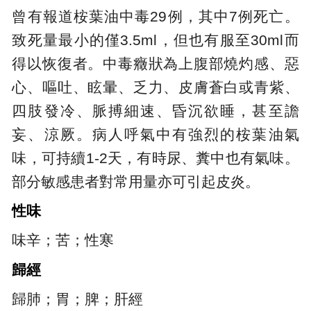
曾有報道桉葉油中毒29例，其中7例死亡。
致死量最小的僅3.5ml，但也有服至30ml而
得以恢復者。中毒癥狀為上腹部燒灼感、惡
心、嘔吐、眩暈、乏力、皮膚蒼白或青紫、
四肢發冷、脈搏細速、昏沉欲睡，甚至譫
妄、涼厥。病人呼氣中有強烈的桉葉油氣
味，可持續1-2天，有時尿、糞中也有氣味。
部分敏感患者對常用量亦可引起皮炎。
性味
味辛；苦；性寒
歸經
歸肺；胃；脾；肝經