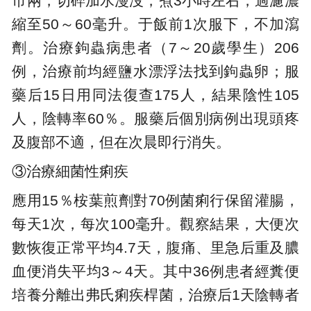
市兩，切碎加水漫沒，煮3小時左右，過濾濃
縮至50～60毫升。于飯前1次服下，不加瀉
劑。治療鉤蟲病患者（7～20歲學生）206
例，治療前均經鹽水漂浮法找到鉤蟲卵；服
藥后15日用同法復查175人，結果陰性105
人，陰轉率60％。服藥后個別病例出現頭疼
及腹部不適，但在次晨即行消失。
③治療細菌性痢疾
應用15％桉葉煎劑對70例菌痢行保留灌腸，
每天1次，每次100毫升。觀察結果，大便次
數恢復正常平均4.7天，腹痛、里急后重及膿
血便消失平均3～4天。其中36例患者經糞便
培養分離出弗氏痢疾桿菌，治療后1天陰轉者