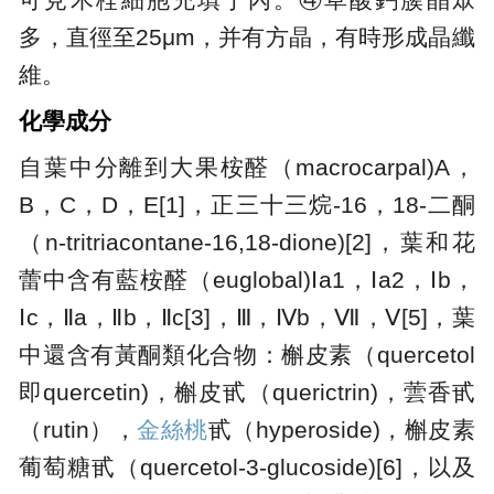
多，直徑至25μm，并有方晶，有時形成晶纖
維。
化學成分
自葉中分離到大果桉醛（macrocarpal)A，
B，C，D，E[1]，正三十三烷-16，18-二酮
（n-tritriacontane-16,18-dione)[2]，葉和花
蕾中含有藍桉醛（euglobal)Ⅰa1，Ⅰa2，Ⅰb，
Ⅰc，Ⅱa，Ⅱb，Ⅱc[3]，Ⅲ，Ⅳb，Ⅶ，Ⅴ[5]，葉
中還含有黃酮類化合物：槲皮素（quercetol
即quercetin)，槲皮甙（querictrin)，蕓香甙
（rutin），
金絲桃
甙（hyperoside)，槲皮素
葡萄糖甙（quercetol-3-glucoside)[6]，以及