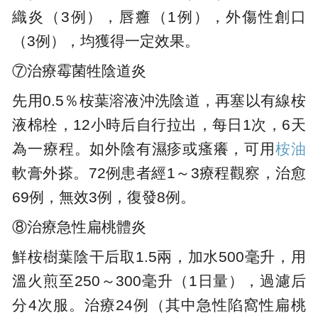
織炎（3例），唇癰（1例），外傷性創口
（3例），均獲得一定效果。
⑦治療霉菌牲陰道炎
先用0.5％桉葉溶液沖洗陰道，再塞以有線桉
液棉栓，12小時后自行拉出，每日1次，6天
為一療程。如外陰有濕疹或瘙癢，可用
桉油
軟膏外搽。72例患者經1～3療程觀察，治愈
69例，無效3例，復發8例。
⑧治療急性扁桃體炎
鮮桉樹葉陰干后取1.5兩，加水500毫升，用
溫火煎至250～300毫升（1日量），過濾后
分4次服。治療24例（其中急性陷窩性扁桃