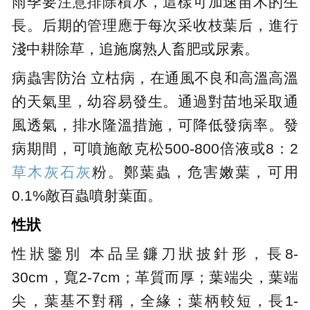
雨季要注意排除積水，這樣可加速苗木的生
長。后期的管理應于每次采收枝葉后，進行
淺中耕除草，追施腐熟人畜肥或尿素。
病蟲害防治 立枯病，在通風不良和高溫高溫
的天氣里，幼容易發生。通過對苗地采取通
風透氣，排水隆溫措施，可降低發病率。發
病期間，可噴施敵克松500-800倍液或8：2
草木灰
石灰
粉。鄭葉蟲，危害嫩葉，可用
0.1%敵百蟲噴射葉面。
性狀
性狀鑒別 本品呈鐮刀狀披針形，長8-
30cm，寬2-7cm；革質而厚；葉端尖，葉端
尖，葉基不對稱，全緣；葉柄較短，長1-