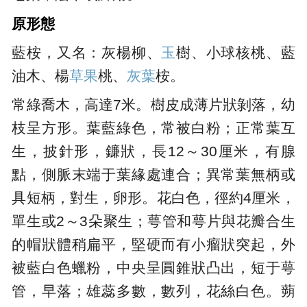
原形態
藍桉，又名：灰楊柳、
玉
樹、小球核桃、藍
油木、楊
草果
桃、
灰葉
桉。
常綠喬木，高達7米。樹皮成薄片狀剝落，幼
枝呈方形。葉藍綠色，常被白粉；正常葉互
生，披針形，鐮狀，長12～30厘米，有腺
點，側脈末端于葉緣處連合；異常葉無柄或
具短柄，對生，卵形。花白色，徑約4厘米，
單生或2～3朵聚生；萼管和萼片與花瓣合生
的帽狀體稍扁平，堅硬而有小瘤狀突起，外
被藍白色蠟粉，中央呈圓錐狀凸出，短于萼
管，早落；雄蕊多數，數列，花絲白色。蒴