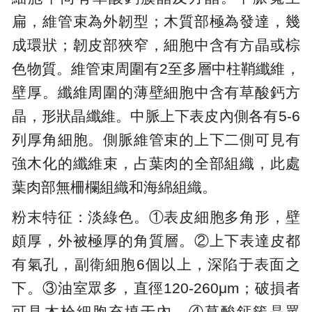
扁，維管束為外韌型；木質部極為發達，幾
成環狀；韌皮部狹窄，細胞中含有方晶或棕
色物質。維管束周圍有2至多層中柱鞘纖維，
壁厚。纖維周圍的薄壁細胞中含有草酸鈣方
晶，形狀晶纖維。中脈上下表皮內側各有5-6
列厚角細胞。側脈維管束的上下二側可見有
強木化的纖維束，占葉肉的全部組織，此處
葉肉部無柵欄組織和海綿組織。
粉末特征：淡綠色。①表皮細胞多角形，壁
頗厚，外被極厚的角質層。②上下表達皮都
有氣孔，副衛細胞6個以上，深陷于表面之
下。③油室眾多，直徑120-260μm；破損者
可見木栓細胞充填于內。④草酸鈣簇晶眾