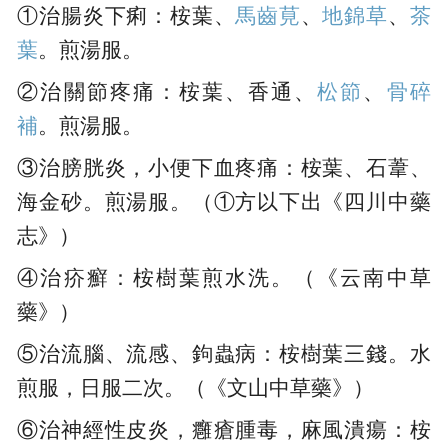
①治腸炎下痢：桉葉、
馬齒莧
、
地錦草
、
茶
葉
。煎湯服。
②治關節疼痛：桉葉、香通、
松節
、
骨碎
補
。煎湯服。
③治膀胱炎，小便下血疼痛：桉葉、石葦、
海金砂。煎湯服。（①方以下出《四川中藥
志》）
④治疥癬：桉樹葉煎水洗。（《云南中草
藥》）
⑤治流腦、流感、鉤蟲病：桉樹葉三錢。水
煎服，日服二次。（《文山中草藥》）
⑥治神經性皮炎，癰瘡腫毒，麻風潰瘍：桉