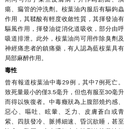
瘍、瘺管的沖洗劑。桉葉油內服后有驅鉤蟲
作用，其鞣酸有輕度收斂性質，其揮發油有
驅風作用，揮發油從消化道吸收，部分由呼
吸道排泄。此外，桉葉油尚可用作除臭劑及
神經痛患者的鎮痛藥，有人認為藍桉葉具有
局部麻醉作用。
毒性
曾有報道桉葉油中毒29例，其中7例死亡。
致死量最小的僅3.5毫升，但也有服至30毫升
而得以恢復者。中毒癥狀為上腹部燒灼感、
惡心、嘔吐、眩暈、乏力、皮膚蒼白或青
紫、四肢發冷、脈搏細速、昏沉欲睡，甚至