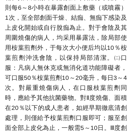
則每6～8小時在暴露創面上敷藥（或噴霧）
1次，至全部創面干燥、結痂、無痂下感染及
上皮化開始或自行脫痂為止。對于會陰及其
周圍燒傷的病人，均采用暴露法，除局部使
用桉葉煎劑外，于每次大小便后均以10％桉
葉煎劑沖洗會陰，以保持局部清潔。㈡口
服：凡病人無休克或無消化道功能障礙者，
可口服50％桉葉煎劑10～20毫升，每日3～4
次。對嚴重燒傷病人，在口服枝葉煎劑同
時，應給予其他抗菌藥物。對Ⅱ度燒傷、面積
在20％以下的成人患者，如經早期徹底清創
處理，則僅給予桉葉煎劑口服即可；服至創
面全部上皮化為止，一般需5～10日。Ⅲ度創