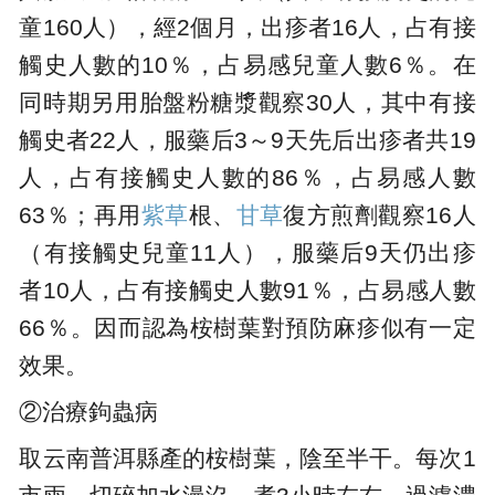
童160人），經2個月，出疹者16人，占有接
觸史人數的10％，占易感兒童人數6％。在
同時期另用胎盤粉糖漿觀察30人，其中有接
觸史者22人，服藥后3～9天先后出疹者共19
人，占有接觸史人數的86％，占易感人數
63％；再用
紫草
根、
甘草
復方煎劑觀察16人
（有接觸史兒童11人），服藥后9天仍出疹
者10人，占有接觸史人數91％，占易感人數
66％。因而認為桉樹葉對預防麻疹似有一定
效果。
②治療鉤蟲病
取云南普洱縣產的桉樹葉，陰至半干。每次1