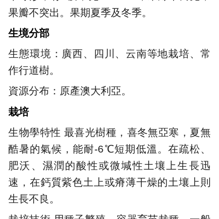
果瓣不突出。果期夏季及冬季。
生境分部
生態環境：廣西、四川、云南等地栽培、常
作行道樹。
資源分布：原產澳大利亞。
栽培
生物學特性 最喜光樹種，喜冬無亞寒，夏無
酷暑的氣候，能耐-6℃短期低溫。在疏松、
肥沃、濕潤的酸性或微堿性土壤上生長迅
速，在鈣質紫色土上或瘠薄干燥的土壤上則
生長不良。