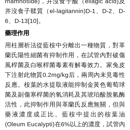
rhamnoside)，并沒食子酸（ellagic acid)及
并沒食子鞣質（el-lagitannin)D-1、D-2、D-
6、D-13[10]。
藥理作用
用柱層析法從藍桉中分離出一種物質，對革
蘭氏陽性細菌有抑制作用，在試管內對破傷
風桿菌及白喉桿菌毒素有解毒效力。家兔皮
下注射此物質0.2mg/kg后，兩周內未見毒性
反應。桉葉的水提取液能抑制金黃色葡萄球
菌及副傷寒桿菌的氧消耗及其琥珀酸脫氫酶
活性，此抑制作用與革蘭氏反應無關，但與
藥液濃度成正比。藍桉中提出的桉葉油
(Oleum Eucalypti)在6%以上的濃度，試管內