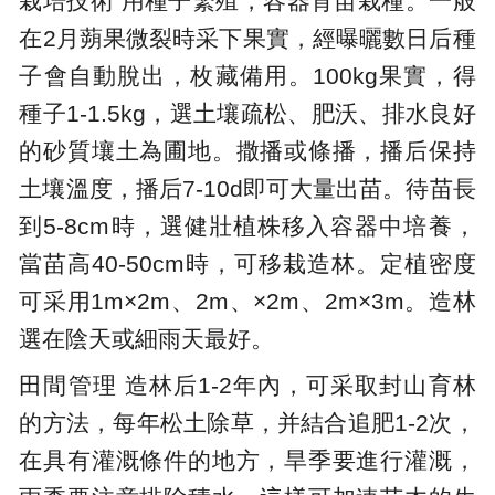
栽培技術 用種子繁殖，容器育苗栽種。一般
在2月蒴果微裂時采下果實，經曝曬數日后種
子會自動脫出，枚藏備用。100kg果實，得
種子1-1.5kg，選土壤疏松、肥沃、排水良好
的砂質壤土為圃地。撒播或條播，播后保持
土壤溫度，播后7-10d即可大量出苗。待苗長
到5-8cm時，選健壯植株移入容器中培養，
當苗高40-50cm時，可移栽造林。定植密度
可采用1m×2m、2m、×2m、2m×3m。造林
選在陰天或細雨天最好。
田間管理 造林后1-2年內，可采取封山育林
的方法，每年松土除草，并結合追肥1-2次，
在具有灌溉條件的地方，旱季要進行灌溉，