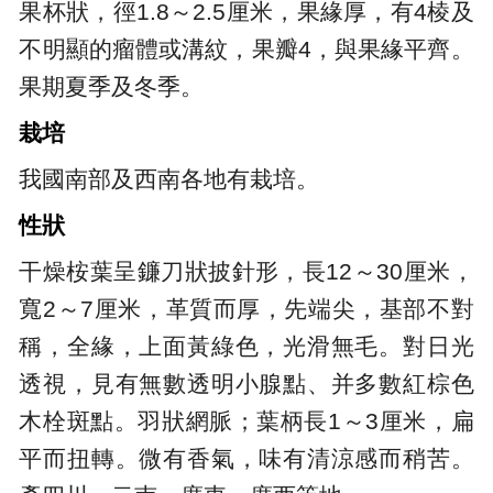
果杯狀，徑1.8～2.5厘米，果緣厚，有4棱及
不明顯的瘤體或溝紋，果瓣4，與果緣平齊。
果期夏季及冬季。
栽培
我國南部及西南各地有栽培。
性狀
干燥桉葉呈鐮刀狀披針形，長12～30厘米，
寬2～7厘米，革質而厚，先端尖，基部不對
稱，全緣，上面黃綠色，光滑無毛。對日光
透視，見有無數透明小腺點、并多數紅棕色
木栓斑點。羽狀網脈；葉柄長1～3厘米，扁
平而扭轉。微有香氣，味有清涼感而稍苦。