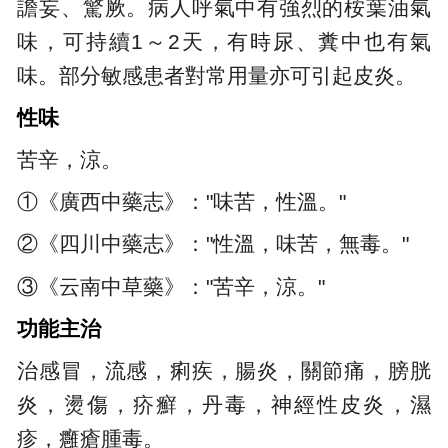
譫妄、驚厥。病人呼氣中有強烈的桉葉油氣
味，可持續1～2天，有時尿、糞中也有氣
味。部分敏感患者對常用量亦可引起皮炎。
性味
苦辛，涼。
①《廣西中藥志》："味苦，性溫。"
②《四川中藥志》："性溫，味苦，無毒。"
③《云南中草藥》："苦辛，涼。"
功能主治
治感冒，流感，痢疾，腸炎，關節痛，膀胱
炎，燙傷，疥癬，丹毒，神經性皮炎，濕
疹，癰瘡腫毒。