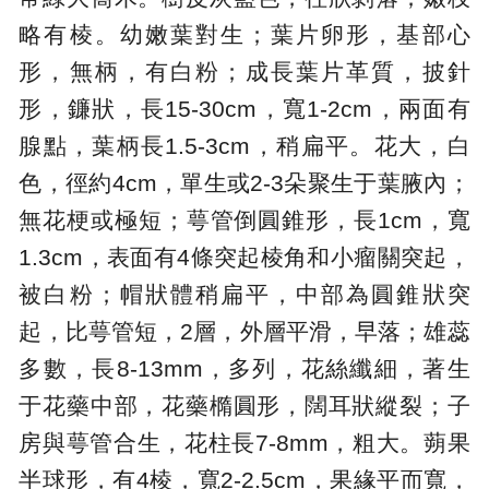
略有棱。幼嫩葉對生；葉片卵形，基部心
形，無柄，有白粉；成長葉片革質，披針
形，鐮狀，長15-30cm，寬1-2cm，兩面有
腺點，葉柄長1.5-3cm，稍扁平。花大，白
色，徑約4cm，單生或2-3朵聚生于葉腋內；
無花梗或極短；萼管倒圓錐形，長1cm，寬
1.3cm，表面有4條突起棱角和小瘤關突起，
被白粉；帽狀體稍扁平，中部為圓錐狀突
起，比萼管短，2層，外層平滑，早落；雄蕊
多數，長8-13mm，多列，花絲纖細，著生
于花藥中部，花藥橢圓形，闊耳狀縱裂；子
房與萼管合生，花柱長7-8mm，粗大。蒴果
半球形，有4棱，寬2-2.5cm，果緣平而寬，