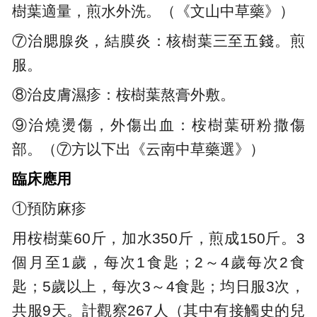
樹葉適量，煎水外洗。（《文山中草藥》）
⑦治腮腺炎，結膜炎：核樹葉三至五錢。煎
服。
⑧治皮膚濕疹：桉樹葉熬膏外敷。
⑨治燒燙傷，外傷出血：桉樹葉研粉撒傷
部。（⑦方以下出《云南中草藥選》）
臨床應用
①預防麻疹
用桉樹葉60斤，加水350斤，煎成150斤。3
個月至1歲，每次1食匙；2～4歲每次2食
匙；5歲以上，每次3～4食匙；均日服3次，
共服9天。計觀察267人（其中有接觸史的兒