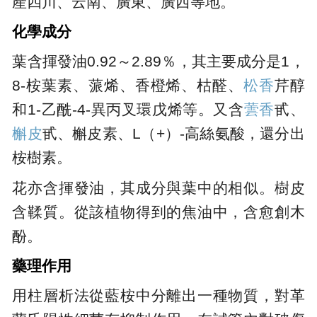
產四川、云南、廣東、廣西等地。
化學成分
葉含揮發油0.92～2.89％，其主要成分是1，
8-桉葉素、蒎烯、香橙烯、枯醛、
松香
芹醇
和1-乙酰-4-異丙叉環戊烯等。又含
蕓香
甙、
槲皮
甙、槲皮素、L（+）-高絲氨酸，還分出
桉樹素。
花亦含揮發油，其成分與葉中的相似。樹皮
含鞣質。從該植物得到的焦油中，含愈創木
酚。
藥理作用
用柱層析法從藍桉中分離出一種物質，對革