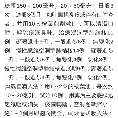
糖漿150～200毫升）20～50毫升，日服3
次，連服3個月。如吐膿樣臭痰或伴有口腔炎
者；并用10％桉葉煎劑漱口，可以清潔口
腔，解除痰液臭味。治療浸潤型肺結核11
例，顯著進步3例，一般進步6例，無變化2
例；慢性纖維空洞型肺結核14例，顯著進步
1例，一般進步6例，無變化4例，惡化3例；
慢性纖維空洞型肺結核進展期9例，顯著進步
1例，一般進步4例，無變化2例，惡化2例。
㈡氣管滴入法：用1～2％的桉葉油，每次約
10～20毫升。試治10例，用藥后主要癥狀迅
速減輕或消失，痰菌轉陰，空洞逐漸縮小，
經1～2個月即趨向閉合。㈢煙卷式吸入法：