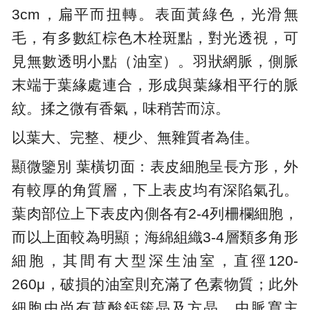
3cm，扁平而扭轉。表面黃綠色，光滑無
毛，有多數紅棕色木栓斑點，對光透視，可
見無數透明小點（油室）。羽狀網脈，側脈
末端于葉緣處連合，形成與葉緣相平行的脈
紋。揉之微有香氣，味稍苦而涼。
以葉大、完整、梗少、無雜質者為佳。
顯微鑒別 葉橫切面：表皮細胞呈長方形，外
有較厚的角質層，下上表皮均有深陷氣孔。
葉肉部位上下表皮內側各有2-4列柵欄細胞，
而以上面較為明顯；海綿組織3-4層類多角形
細胞，其間有大型深生油室，直徑120-
260μ，破損的油室則充滿了色素物質；此外
細胞中尚有草酸鈣簇晶及方晶。中脈寬主