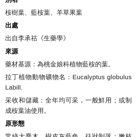
桉樹葉、藍桉葉、羊草果葉
出處
出自李承祜《生藥學》
來源
藥材基源：為桃金娘科植物藍桉的葉。
拉丁植物動物礦物名：Eucalyptus globulus
Labill.
采收和儲藏：全年均可采，一般鮮用；或制
成桉葉油使用。
原形態
常綠大喬木。樹皮灰藍色，往狀剝落；嫩枝