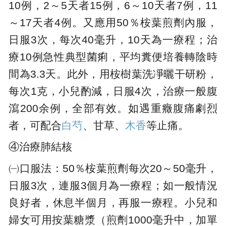
10例，2～5天者15例，6～10天者7例，11
～17天者4例。又應用50％桉葉煎劑內服，
日服3次，每次40毫升，10天為一療程；治
療10例急性典型菌痢，平均糞便培養轉陰時
間為3.3天。此外，用桉樹葉洗凈曬干研粉，
每次1克，小兒酌減，日服4次，治療一般腹
瀉200余例，全部有效。如遇重癥腹痛劇烈
者，可配合
白芍
、甘草、
木香
等止痛。
④治療肺結核
㈠口服法：50％桉葉煎劑每次20～50毫升，
日服3次，連服3個月為一療程；如一般情況
良好者，休息半個月，再服一療程。小兒和
婦女可用按葉糖漿（煎劑1000毫升中，加單