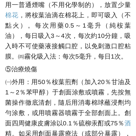
用一普通煙嘴（不用化學制的），放置少量
棉花
，將桉葉油滴在棉花上，即可吸入（不
點火）。每次用藥0.5～1毫升（純桉葉
油），每日吸入3～4次，每次約10分鐘，吸
入時不可使藥液接觸口腔，以免刺激口腔粘
膜。㈣霧化吸入法：每次5毫升，每日1次。
⑤治療燒傷
㈠外用：用50％桉葉煎劑（加入20％甘油及
1～2％苯甲醇）于創面涂敷或噴霧，先按無
菌操作徹底清創，隨后用消毒棉球蘸浸劑均
勻涂敷，或用噴霧器噴霧于全部創面上。創
面四周健康皮膚涂以0.1％硫柳汞酊或75％
酒
精。如采用創面暴露療法（或部分暴露），