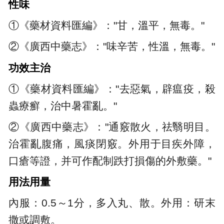
性味
①《藥材資料匯編》："甘，溫平，無毒。"
②《廣西中藥志》："味辛苦，性溫，無毒。"
功效主治
①《藥材資料匯編》："去惡氣，辟瘟疫，殺
蟲療癬，治中暑霍亂。"
②《廣西中藥志》："通竅散火，祛翳明目。
治霍亂腹痛，風痰閉竅。外用于目疾外障，
口瘡等證，并可作配制跌打損傷的外敷藥。"
用法用量
內服：0.5～1分，多入丸、散。外用：研末
撒或調敷。