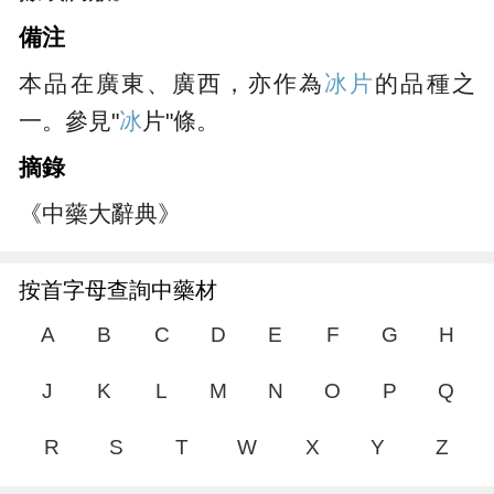
備注
本品在廣東、廣西，亦作為
冰片
的品種之
一。參見"
冰
片"條。
摘錄
《中藥大辭典》
按首字母查詢中藥材
A
B
C
D
E
F
G
H
J
K
L
M
N
O
P
Q
R
S
T
W
X
Y
Z