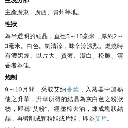
生境分部
主產廣東，廣西、貴州等地。
性狀
為半透明的結晶，直徑5～15毫米，厚約2～
3毫米。白色。氣清涼，味辛涼濃烈。燃燒時
有濃黑煙。以片大、質薄、潔白、松脆、清
香者為佳。
炮制
9～10月間，采取艾納
香葉
，入蒸器中加熱
使之升華，升華所得的結晶為灰白色之粉狀
物，即稱"艾粉"。經壓榨去油，煉成塊狀結
晶，再劈削成顆粒狀或片狀，即為
艾片
。