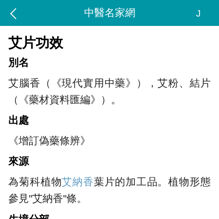
中醫名家網
J
艾片功效
別名
艾腦香（《現代實用中藥》），艾粉、結片
（《藥材資料匯編》）。
出處
《增訂偽藥條辨》
來源
為菊科植物
艾納香
葉片的加工品。植物形態
參見"艾納香"條。