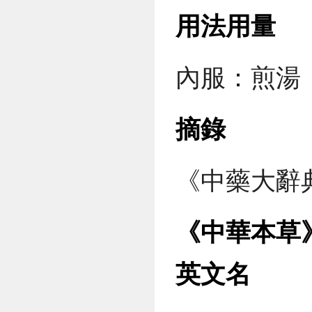
用法用量
內服：煎湯，
摘錄
《中藥大辭
《中華本草
英文名