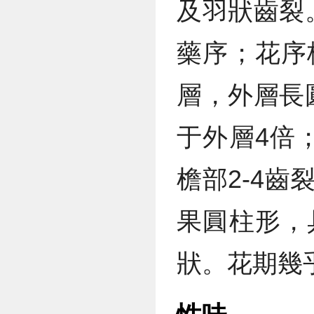
及羽狀齒裂
藥序；花序
層，外層長
于外層4倍
檐部2-4
果圓柱形，
狀。花期幾