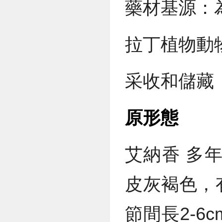
藥材基源：
拉丁植物動物礦物
采收和儲藏
原形態
艾納香 多
皮灰褐色，
節間長2-