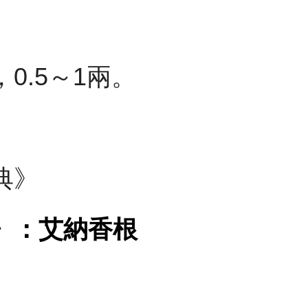
0.5～1兩。
典》
》：艾納香根