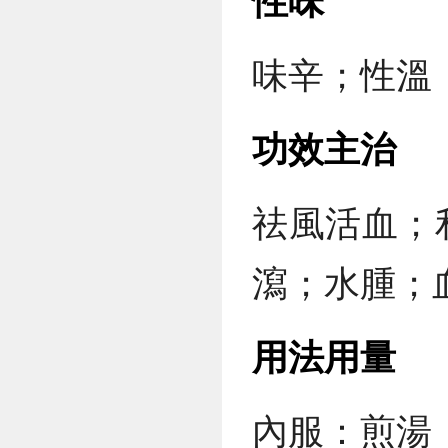
性味
味辛；性溫
功效主治
祛風活血；
瀉；水腫；
用法用量
內服：煎湯，