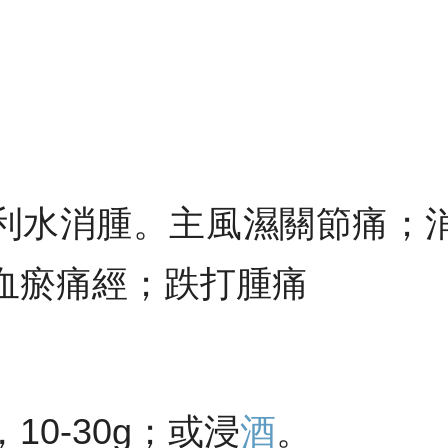
利水消腫。主風濕關節痛；
血瘀痛經；跌打腫痛
10-30g；或浸
酒
。