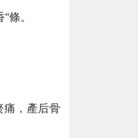
香"條。
瘀痛，產后骨